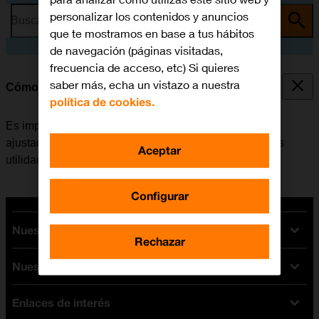
personalizar los contenidos y anuncios
Busca por problema o tema
que te mostramos en base a tus hábitos
de navegación (páginas visitadas,
frecuencia de acceso, etc) Si quieres
saber más, echa un vistazo a nuestra
Cómo ajustar la fecha y la hora
política de cookies.
Es importante que la fecha y la hora del móvil estén
ajustadas correctamente, de lo contrario algunas de las
Aceptar
utilidades del teléfono no funcionarán.
Configurar
Nuestras tarifas
Rechazar
Nuestros dispositivos
Tarifas Orange
Tarifas fibra y móvil
Enlaces de interés
Ofertas en móviles
Tarifas móviles