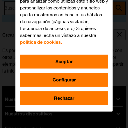
para analizar cómo utilizas este sitio web y
personalizar los contenidos y anuncios
Busca por problema o tema
que te mostramos en base a tus hábitos
de navegación (páginas visitadas,
frecuencia de acceso, etc) Si quieres
saber más, echa un vistazo a nuestra
Crear un póster de contacto
política de cookies.
Es posible crear un póster de contacto para compartirlo con
otros usuarios de Apple en los que seas su contacto, por
Aceptar
ejemplo, al efectuar llamadas, enviar iMessages o compartir
la información de contacto a través de NameDrop.
Configurar
Rechazar
Nuestras tarifas
Nuestros dispositivos
Tarifas Orange
Tarifas fibra y móvil