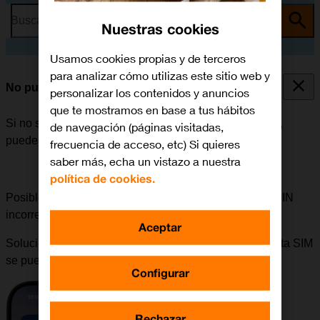
Busca por problema o tema
Nuestras cookies
Usamos cookies propias y de terceros
para analizar cómo utilizas este sitio web y
No puedo iniciar mi móvil
personalizar los contenidos y anuncios
que te mostramos en base a tus hábitos
Si no se puede iniciar el móvil después de encenderlo,
de navegación (páginas visitadas,
puede haber varias causas al problema.
frecuencia de acceso, etc) Si quieres
saber más, echa un vistazo a nuestra
política de cookies.
Posible causa 1 de 4:
Si se ha introducido un código PIN
incorrecto, el móvil no se puede iniciar.
Aceptar
Solución:
En la tarjeta de plástico que contenía la tarjeta SIM
se puede ver el código PIN.
Configurar
Rechazar