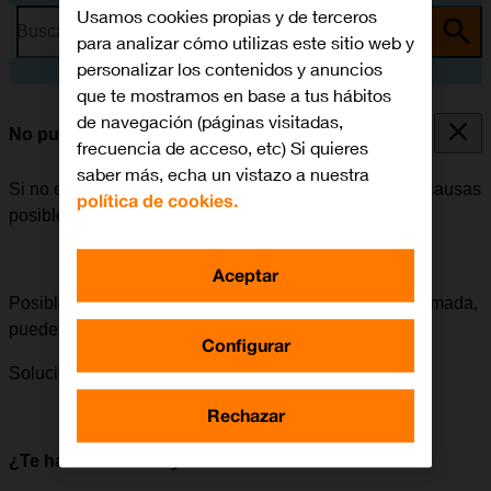
Usamos cookies propias y de terceros
Busca por problema o tema
para analizar cómo utilizas este sitio web y
personalizar los contenidos y anuncios
que te mostramos en base a tus hábitos
de navegación (páginas visitadas,
No puedo recibir llamadas
frecuencia de acceso, etc) Si quieres
saber más, echa un vistazo a nuestra
Si no es posible recibir llamadas, puede haber varias causas
política de cookies.
posibles al problema.
Aceptar
Posible causa 3 de 3:
Si el móvil no recibe ninguna llamada,
puede deberse a un fallo de conexión desconocido.
Configurar
Solución:
Cómo reiniciar el móvil.
Rechazar
¿Te ha servido de ayuda?