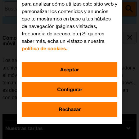
para analizar cómo utilizas este sitio web y
Busca por problema o tema
personalizar los contenidos y anuncios
que te mostramos en base a tus hábitos
de navegación (páginas visitadas,
frecuencia de acceso, etc) Si quieres
Cómo transferir archivos entre el ordenador y el
saber más, echa un vistazo a nuestra
móvil
política de cookies.
Los archivos como, por ejemplo, las fotografías o los
archivos de música se pueden transferir entre el ordenador y
Aceptar
el móvil. Tener en cuenta que los pasos a continuación
toman como punto de partida el sistema operativo Windows,
Configurar
es decir, que estas instrucciones puede que no coincidan
con otros sistemas operativos.
Rechazar
Nuestras tarifas