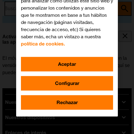
para analizar cómo utilizas este sitio web y
personalizar los contenidos y anuncios
Busca por problema o tema
que te mostramos en base a tus hábitos
de navegación (páginas visitadas,
frecuencia de acceso, etc) Si quieres
saber más, echa un vistazo a nuestra
Activar o desactivar la actualización automática de
las apps
política de cookies.
El móvil tiene la opción de poder actualizar las apps con la
Aceptar
versión más reciente de forma automática o manual. Aquí se
puede consultar
cómo instalar una app
.
Configurar
Nuestras tarifas
Rechazar
Nuestros dispositivos
Tarifas Orange
Tarifas fibra y móvil
Enlaces de interés
Ofertas en móviles