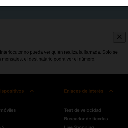
interlocutor no pueda ver quién realiza la llamada. Solo se
 mensajes, el destinatario podrá ver el número.
ispositivos
Enlaces de interés
 móviles
Test de velocidad
Buscador de tiendas
 5
Live Shopping