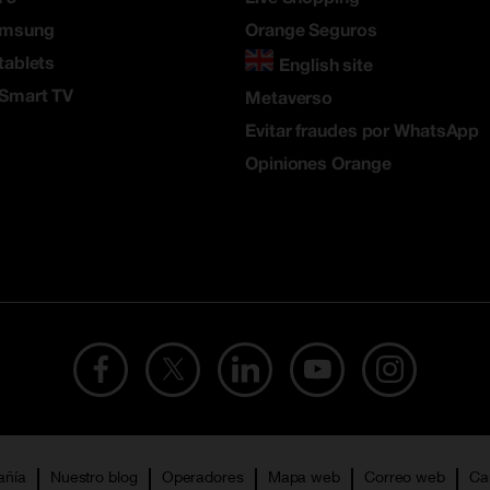
amsung
Orange Seguros
tablets
English site
 Smart TV
Metaverso
Evitar fraudes por WhatsApp
Opiniones Orange
añía
Nuestro blog
Operadores
Mapa web
Correo web
Ca