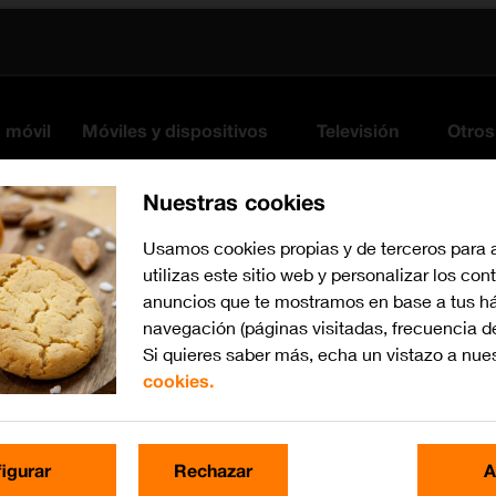
s móvil
Móviles y dispositivos
Televisión
Otros
Nuestras cookies
Usamos cookies propias y de terceros para 
utilizas este sitio web y personalizar los con
anuncios que te mostramos en base a tus há
navegación (páginas visitadas, frecuencia d
Si quieres saber más, echa un vistazo a nue
cookies.
Busca por problema o te
igurar
Rechazar
A