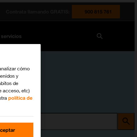
Contrata llamando GRATIS:
900 815 761
 servicios
analizar cómo
tenidos y
bitos de
e acceso, etc)
stra
política de
ma
ceptar