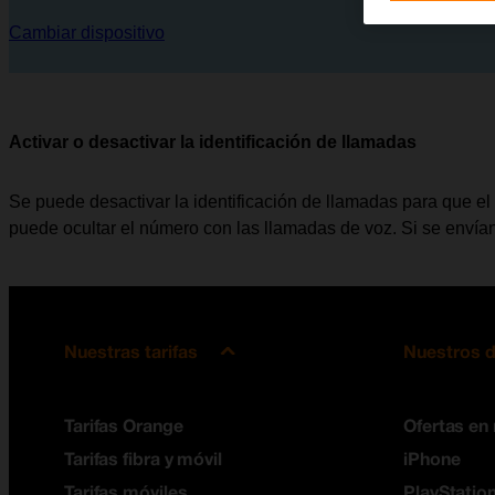
Cambiar dispositivo
Activar o desactivar la identificación de llamadas
Se puede desactivar la identificación de llamadas para que el 
puede ocultar el número con las llamadas de voz. Si se envían
Nuestras tarifas
Nuestros d
Tarifas Orange
Ofertas en
Tarifas fibra y móvil
iPhone
Tarifas móviles
PlayStation