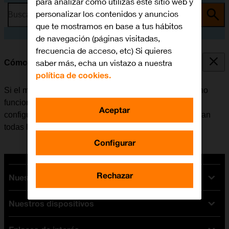
para analizar cómo utilizas este sitio web y
personalizar los contenidos y anuncios
Busca por problema o tema
que te mostramos en base a tus hábitos
de navegación (páginas visitadas,
frecuencia de acceso, etc) Si quieres
saber más, echa un vistazo a nuestra
Cómo restablecer la configuración predeterminada
política de cookies.
Si el móvil reacciona lentamente o de alguna manera no
funciona bien, en algunos casos ayuda restablecer la
Aceptar
configuración predeterminada. De esta manera se borran
todas las configuraciones creadas en el móvil.
Configurar
Rechazar
Nuestras tarifas
Nuestros dispositivos
Tarifas Orange
Tarifas fibra y móvil