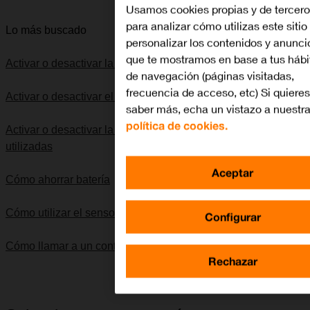
Usamos cookies propias y de tercer
para analizar cómo utilizas este sitio
Lo más buscado
personalizar los contenidos y anunci
que te mostramos en base a tus hábi
Activar o desactivar la itinerancia de datos
de navegación (páginas visitadas,
frecuencia de acceso, etc) Si quieres
Activar o desactivar el modo de avión
saber más, echa un vistazo a nuestr
política de cookies.
Activar o desactivar la eliminación automática de apps no
utilizadas
Aceptar
Cómo ahorrar batería
Cómo utilizar el sensor de identidad
Configurar
Cómo llamar a un contacto de la guía
Rechazar