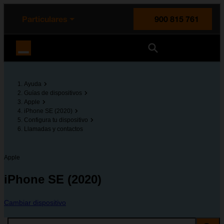
enido principal
e de la página
la cabecera
Particulares
900 815 761
Orange España
Ayuda
Guías de dispositivos
Apple
iPhone SE (2020)
Configura tu dispositivo
Llamadas y contactos
Apple
iPhone SE (2020)
Cambiar dispositivo