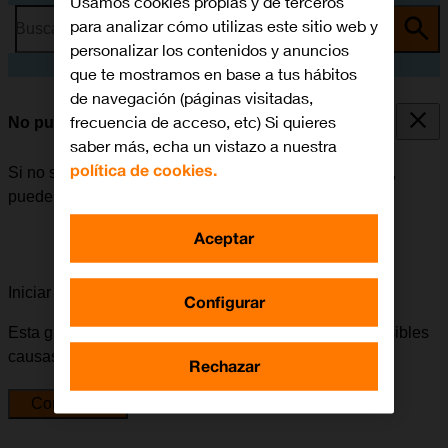
Usamos cookies propias y de terceros
para analizar cómo utilizas este sitio web y
Busca por problema o tema
personalizar los contenidos y anuncios
que te mostramos en base a tus hábitos
de navegación (páginas visitadas,
frecuencia de acceso, etc) Si quieres
No puedo iniciar mi móvil
saber más, echa un vistazo a nuestra
política de cookies.
Si no se puede iniciar el móvil después de encenderlo,
puede haber varias causas al problema.
Aceptar
Iniciar la guía para solucionar tu problema
Configurar
Esta guía te va a conducir a través de una serie de posibles
causas y soluciones al problema.
Rechazar
Comenzar