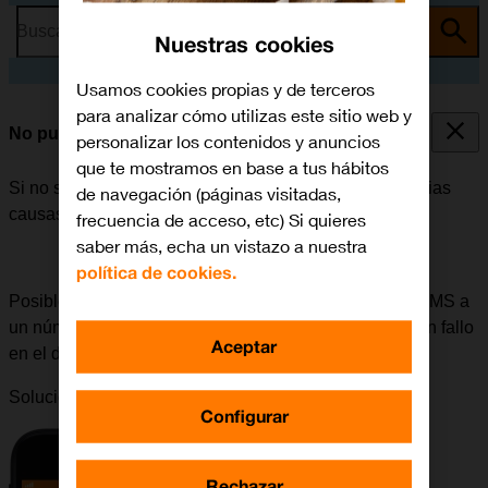
Busca por problema o tema
Nuestras cookies
Usamos cookies propias y de terceros
para analizar cómo utilizas este sitio web y
No puedo enviar ni recibir MMS
personalizar los contenidos y anuncios
que te mostramos en base a tus hábitos
Si no se puede enviar ni recibir MMS, puede haber varias
de navegación (páginas visitadas,
causas posibles al problema.
frecuencia de acceso, etc) Si quieres
saber más, echa un vistazo a nuestra
política de cookies.
Posible causa 5 de 5:
Si surgen problemas al enviar MMS a
un número determinado, se puede deber a que haya un fallo
Aceptar
en el dispositivo del destinatario.
Solución:
Intentar enviar un MMS a otro número.
Configurar
Rechazar