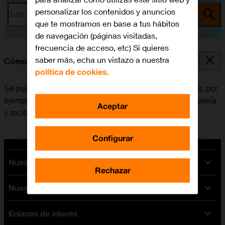
personalizar los contenidos y anuncios
Busca por problema o tema
que te mostramos en base a tus hábitos
de navegación (páginas visitadas,
frecuencia de acceso, etc) Si quieres
saber más, echa un vistazo a nuestra
Cómo consultar el consumo de datos
política de cookies.
Se puede ver cuántos datos móviles han sido utilizados, por
ejemplo, al usar el navegador de internet o cuando se envía
Aceptar
y recibe correo electrónico.
Configurar
Nuestras tarifas
Rechazar
Nuestros dispositivos
Tarifas Orange
Tarifas fibra y móvil
Enlaces de interés
Ofertas en móviles
Tarifas móviles