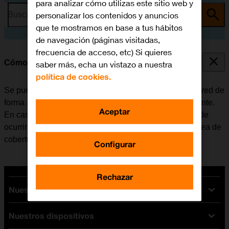
para analizar cómo utilizas este sitio web y
personalizar los contenidos y anuncios
Busca por problema o tema
que te mostramos en base a tus hábitos
de navegación (páginas visitadas,
frecuencia de acceso, etc) Si quieres
Cómo seleccionar una red
saber más, echa un vistazo a nuestra
política de cookies.
Se puede configurar el móvil para que seleccione una red de
forma automática o se puede elegir una red manualmente.
Aceptar
En caso de seleccionar una red de forma manual, puede
ocurrir que el móvil pierda la conexión si se sale del área de
cobertura de la red seleccionada.
Configurar
Rechazar
Nuestras tarifas
Nuestros dispositivos
Tarifas Orange