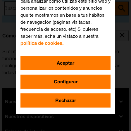
para analizar cómo utilizas este sitio web y
personalizar los contenidos y anuncios
Busca por problema o tema
que te mostramos en base a tus hábitos
de navegación (páginas visitadas,
frecuencia de acceso, etc) Si quieres
saber más, echa un vistazo a nuestra
Cómo restablecer la configuración predeterminada
política de cookies.
Si el móvil reacciona lentamente o de alguna manera no
funciona bien, en algunos casos ayuda restablecer la
Aceptar
configuración predeterminada. De esta manera se borran
todas las configuraciones creadas en el móvil.
Configurar
Rechazar
Nuestras tarifas
Nuestros dispositivos
Tarifas Orange
Tarifas fibra y móvil