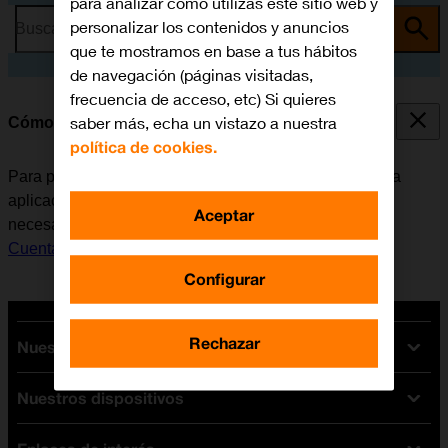
para analizar cómo utilizas este sitio web y
personalizar los contenidos y anuncios
Busca por problema o tema
que te mostramos en base a tus hábitos
de navegación (páginas visitadas,
frecuencia de acceso, etc) Si quieres
saber más, echa un vistazo a nuestra
Cómo instalar Instagram
política de cookies.
Para poder utilizar Instagram, es necesario instalar esta
aplicación en el móvil. Antes de instalar Instagram, es
Aceptar
necesario
configurar el móvil para internet
y
activar la
Cuenta de Apple en el móvil
.
Configurar
Rechazar
Nuestras tarifas
Nuestros dispositivos
Tarifas Orange
Tarifas fibra y móvil