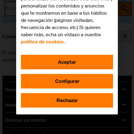
personalizar los contenidos y anuncios
Busca por problema o tema
que te mostramos en base a tus hábitos
de navegación (páginas visitadas,
frecuencia de acceso, etc) Si quieres
saber más, echa un vistazo a nuestra
Cómo utilizar el reproductor de música
política de cookies.
El reproductor de música se utiliza para escuchar los
archivos de música que han sido transferidos al móvil.
Aceptar
Configurar
Nuestras tarifas
Rechazar
Nuestros dispositivos
Tarifas Orange
Tarifas fibra y móvil
Enlaces de interés
Ofertas en móviles
Tarifas móviles
iPhone
Tarifas internet y fibra