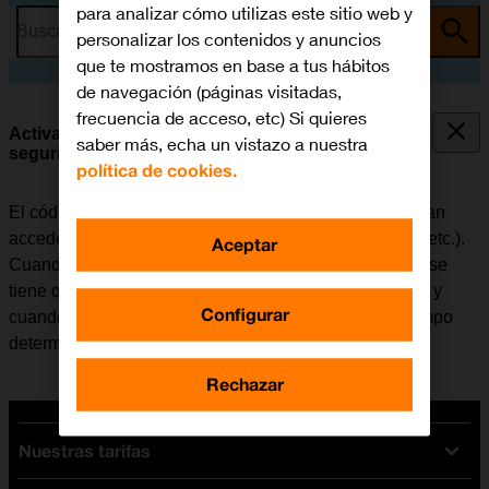
para analizar cómo utilizas este sitio web y
Busca por problema o tema
personalizar los contenidos y anuncios
que te mostramos en base a tus hábitos
de navegación (páginas visitadas,
frecuencia de acceso, etc) Si quieres
Activar o desactivar el uso del código de
saber más, echa un vistazo a nuestra
seguridad
política de cookies.
El código de seguridad evita que otras personas puedan
acceder al contenido del móvil (fotografías, mensajes, etc.).
Aceptar
Cuando el uso del código de seguridad está activado, se
tiene que introducir cada vez que se enciende el móvil y
Configurar
cuando no ha sido utilizado durante un período de tiempo
determinado.
Rechazar
Nuestras tarifas