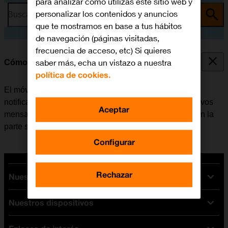
para analizar cómo utilizas este sitio web y
personalizar los contenidos y anuncios
Busca por problema o tema
que te mostramos en base a tus hábitos
de navegación (páginas visitadas,
frecuencia de acceso, etc) Si quieres
saber más, echa un vistazo a nuestra
Cómo utilizar las notificaciones
política de cookies.
El móvil se puede configurar para que muestre las
notificaciones de, por ejemplo, llamadas perdidas, nuevos
Aceptar
mensajes y citas de calendario en la barra de estado en la
parte superior de la pantalla.
Configurar
Rechazar
Nuestras tarifas
Nuestros dispositivos
Tarifas Orange
Tarifas fibra y móvil