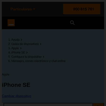
enido principal
e de la página
la cabecera
Particulares
900 815 761
Orange España
Ayuda
Guías de dispositivos
Apple
iPhone SE
Configura tu dispositivo
Mensajes, correo electrónico y chat online
Apple
iPhone SE
Cambiar dispositivo