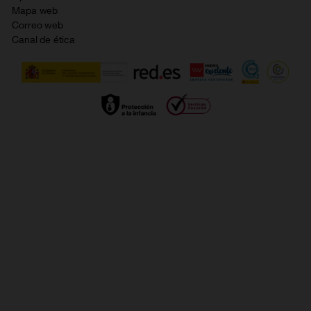
Política de cookies
Mapa web
Correo web
Política de privacidad
Canal de ética
Calidad de servicio
Gestionar UTIQ