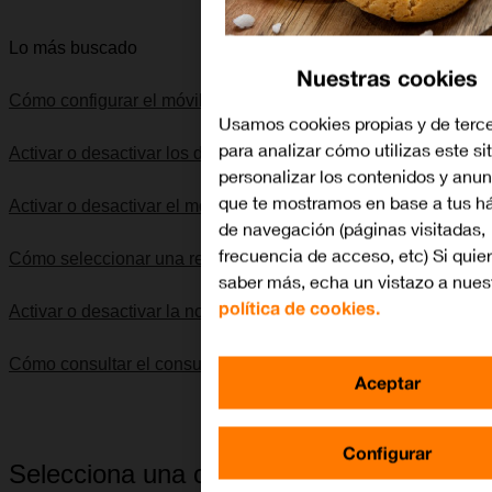
Lo más buscado
Nuestras cookies
Cómo configurar el móvil para internet
Usamos cookies propias y de terc
para analizar cómo utilizas este si
Activar o desactivar los datos móviles
personalizar los contenidos y anu
que te mostramos en base a tus há
Activar o desactivar el modo silencioso
de navegación (páginas visitadas,
frecuencia de acceso, etc) Si quie
Cómo seleccionar una red
saber más, echa un vistazo a nues
política de cookies.
Activar o desactivar la notificación de llamadas
Cómo consultar el consumo de datos
Aceptar
Configurar
Selecciona una categoría