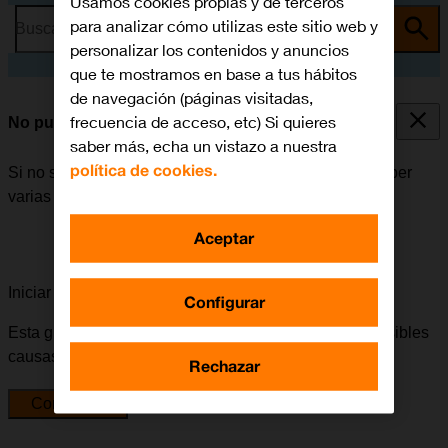
Usamos cookies propias y de terceros
para analizar cómo utilizas este sitio web y
Busca por problema o tema
personalizar los contenidos y anuncios
que te mostramos en base a tus hábitos
de navegación (páginas visitadas,
frecuencia de acceso, etc) Si quieres
No puedo instalar una app
saber más, echa un vistazo a nuestra
política de cookies.
Si no se puede instalar una app en el móvil, puede haber
varias causas posibles al problema.
Aceptar
Iniciar la guía para solucionar tu problema
Configurar
Esta guía te va a conducir a través de una serie de posibles
causas y soluciones al problema.
Rechazar
Comenzar