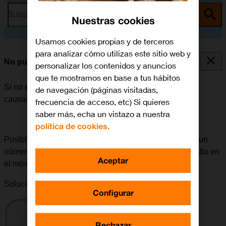
Busca por problema o tema
Nuestras cookies
Usamos cookies propias y de terceros
para analizar cómo utilizas este sitio web y
No puedo realizar llamadas
personalizar los contenidos y anuncios
que te mostramos en base a tus hábitos
Si no es posible realizar llamadas, puede haber varias
de navegación (páginas visitadas,
causas posibles al problema.
frecuencia de acceso, etc) Si quieres
saber más, echa un vistazo a nuestra
política de cookies.
Posible causa 3 de 8:
Si surgen problemas al llamar a un
número determinado, se puede deber a que haya un fallo en
Aceptar
el móvil del destinatario.
Solución:
Intentar llamar a otro número.
Configurar
Rechazar