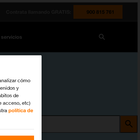
Contrata llamando GRATIS:
900 815 761
 servicios
analizar cómo
tenidos y
bitos de
e acceso, etc)
stra
política de
ma