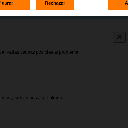
igurar
Rechazar
A
ber varias causas posibles al problema.
causas y soluciones al problema.