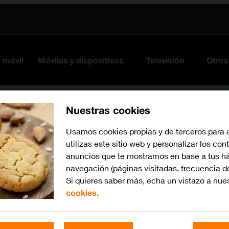
s móvil
Móviles y dispositivos
Televisión
Otros
Nuestras cookies
Usamos cookies propias y de terceros para 
utilizas este sitio web y personalizar los con
anuncios que te mostramos en base a tus há
navegación (páginas visitadas, frecuencia d
Si quieres saber más, echa un vistazo a nue
cookies.
Busca por problema o te