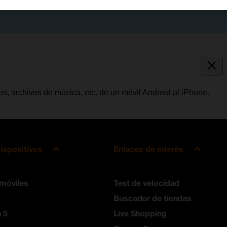
es, archivos de música, etc. de un móvil Android al iPhone.
ispositivos
Enlaces de interés
 móviles
Test de velocidad
Buscador de tiendas
 5
Live Shopping