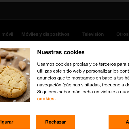
s móvil
Móviles y dispositivos
Televisión
Otros
Nuestras cookies
Usamos cookies propias y de terceros para 
utilizas este sitio web y personalizar los con
anuncios que te mostramos en base a tus há
navegación (páginas visitadas, frecuencia d
Si quieres saber más, echa un vistazo a nue
cookies.
Busca por problema o te
igurar
Rechazar
A