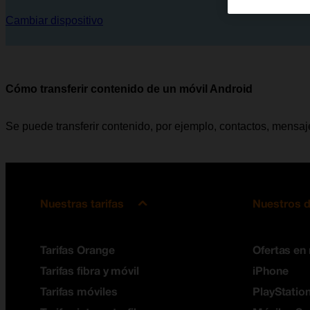
Cambiar dispositivo
Cómo transferir contenido de un móvil Android
Se puede transferir contenido, por ejemplo, contactos, mensaj
Nuestras tarifas
Nuestros d
Tarifas Orange
Ofertas en
Tarifas fibra y móvil
iPhone
Tarifas móviles
PlayStation