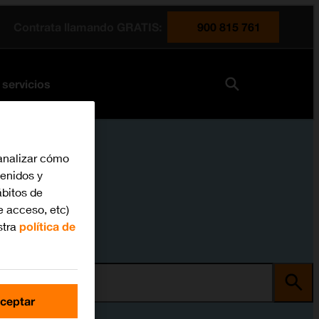
Contrata llamando GRATIS:
900 815 761
 servicios
analizar cómo
tenidos y
bitos de
e acceso, etc)
stra
política de
ma
ceptar