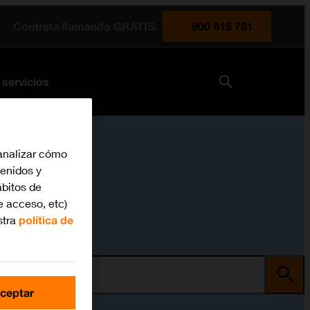
Contrata llamando GRATIS:
900 815 761
 servicios
analizar cómo
tenidos y
bitos de
e acceso, etc)
stra
política de
ma
ceptar