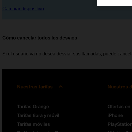
Cambiar dispositivo
Cómo cancelar todos los desvíos
Si el usuario ya no desea desviar sus llamadas, puede cancela
Nuestras tarifas
Nuestros d
Tarifas Orange
Ofertas en
Tarifas fibra y móvil
iPhone
Tarifas móviles
PlayStation