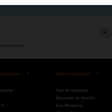
r los desvíos.
ispositivos
Enlaces de interés
 móviles
Test de velocidad
Buscador de tiendas
 5
Live Shopping