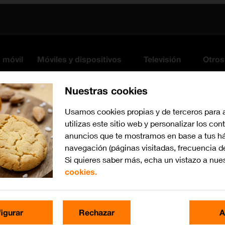
s móvil
Móviles y dispositivos
Televisión
Otros
Nuestras cookies
Usamos cookies propias y de terceros para 
utilizas este sitio web y personalizar los con
anuncios que te mostramos en base a tus há
navegación (páginas visitadas, frecuencia d
Si quieres saber más, echa un vistazo a nue
cookies.
Busca por problema o te
igurar
Rechazar
A