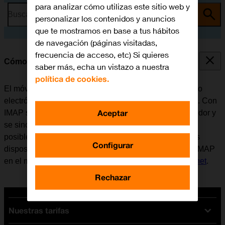
para analizar cómo utilizas este sitio web y
Busca por problema o tema
personalizar los contenidos y anuncios
que te mostramos en base a tus hábitos
de navegación (páginas visitadas,
frecuencia de acceso, etc) Si quieres
Cómo configurar el correo electrónico IMAP
saber más, echa un vistazo a nuestra
política de cookies.
El móvil se puede configurar para enviar y recibir correo
electrónico desde varias cuentas de correo electrónico. Con
Aceptar
IMAP se conservan los correos electrónicos en el servidor y
se sincronizan entre todos los dispositivos. Por eso es
posible tener acceso al correo electrónico desde varios
Configurar
dispositivos. Antes de configurar el correo electrónico IMAP
en el móvil, es necesario
configurar el móvil para internet
.
Rechazar
Nuestras tarifas