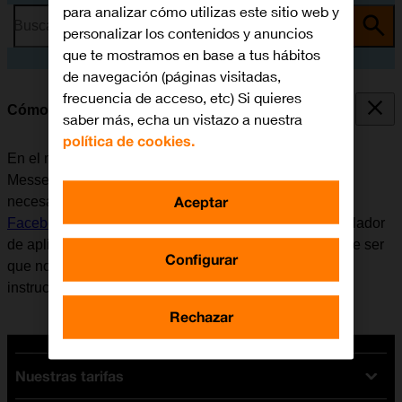
para analizar cómo utilizas este sitio web y
Busca por problema o tema
personalizar los contenidos y anuncios
que te mostramos en base a tus hábitos
de navegación (páginas visitadas,
frecuencia de acceso, etc) Si quieres
Cómo utilizar Facebook Messenger
saber más, echa un vistazo a nuestra
política de cookies.
En el móvil se puede utilizar la aplicación Facebook
Messenger. Antes de utilizar Facebook Messenger, es
Aceptar
necesario
configurar el móvil para internet
e
instalar
Facebook Messenger
. Tener en cuenta que el desarrollador
de aplicaciones va actualizando la app y por eso puede ser
Configurar
que no coincida exactamente con el contenido de esta
instrucción.
Rechazar
Nuestras tarifas