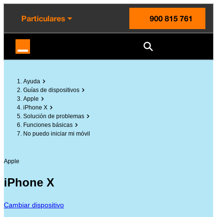
enido principal
e de la página
la cabecera
Particulares
900 815 761
Orange España
Ayuda
Guías de dispositivos
Apple
iPhone X
Solución de problemas
Funciones básicas
No puedo iniciar mi móvil
Apple
iPhone X
Cambiar dispositivo