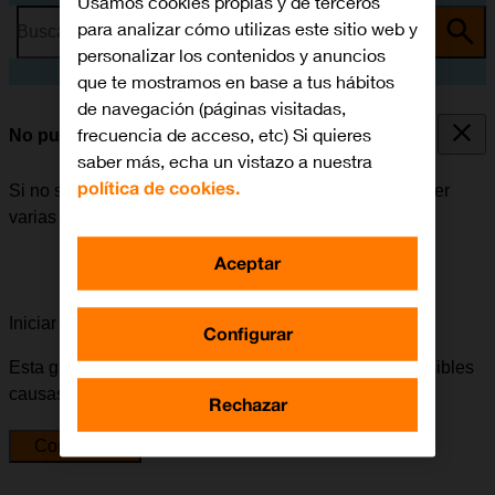
Usamos cookies propias y de terceros
para analizar cómo utilizas este sitio web y
Busca por problema o tema
personalizar los contenidos y anuncios
que te mostramos en base a tus hábitos
de navegación (páginas visitadas,
frecuencia de acceso, etc) Si quieres
No puedo enviar ni recibir iMessages
saber más, echa un vistazo a nuestra
política de cookies.
Si no se puede enviar ni recibir iMessages, puede haber
varias causas posibles al problema.
Aceptar
Iniciar la guía para solucionar tu problema
Configurar
Esta guía te va a conducir a través de una serie de posibles
causas y soluciones al problema.
Rechazar
Comenzar