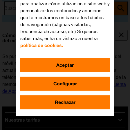
para analizar cómo utilizas este sitio web y
Busca por problema o tema
personalizar los contenidos y anuncios
que te mostramos en base a tus hábitos
de navegación (páginas visitadas,
frecuencia de acceso, etc) Si quieres
Cómo hacer una copia de seguridad de la memoria
saber más, echa un vistazo a nuestra
del móvil en iCloud
política de cookies.
Se puede hacer una copia de seguridad del contenido del
móvil en iCloud para que no se pierda, por ejemplo, al
Aceptar
actualizar el software del móvil o en caso de pérdida del
teléfono. Antes de poder hacer una copia de seguridad de la
Configurar
memoria del móvil en iCloud, es necesario
activar la Cuenta
de Apple en el móvil
y
conectarse a una red Wi-Fi
.
Rechazar
Nuestras tarifas