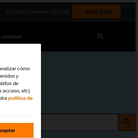
Contrata llamando GRATIS:
900 815 761
 servicios
analizar cómo
tenidos y
bitos de
e acceso, etc)
stra
política de
ma
ceptar