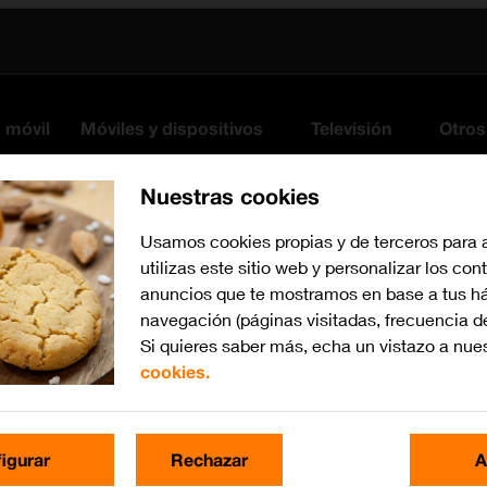
s móvil
Móviles y dispositivos
Televisión
Otros
Nuestras cookies
Usamos cookies propias y de terceros para 
utilizas este sitio web y personalizar los con
anuncios que te mostramos en base a tus há
navegación (páginas visitadas, frecuencia d
Si quieres saber más, echa un vistazo a nue
cookies.
Busca por problema o te
igurar
Rechazar
A