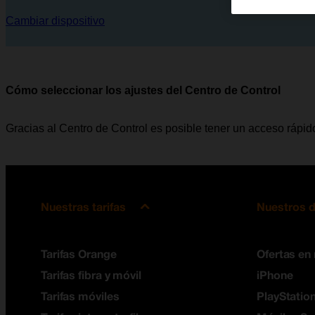
Cambiar dispositivo
Cómo seleccionar los ajustes del Centro de Control
Gracias al Centro de Control es posible tener un acceso rápid
Nuestras tarifas
Nuestros d
Tarifas Orange
Ofertas en
Tarifas fibra y móvil
iPhone
Tarifas móviles
PlayStation