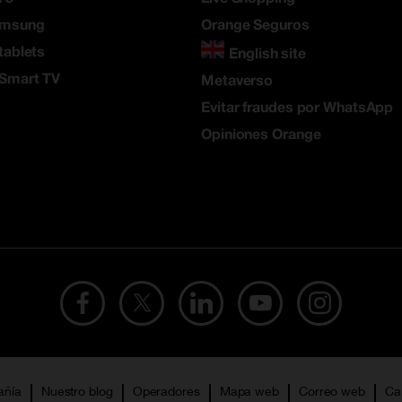
amsung
Orange Seguros
tablets
English site
 Smart TV
Metaverso
Evitar fraudes por WhatsApp
Opiniones Orange
añía
Nuestro blog
Operadores
Mapa web
Correo web
Ca