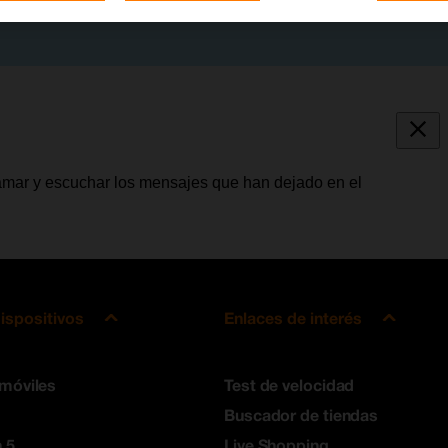
lamar y escuchar los mensajes que han dejado en el
ispositivos
Enlaces de interés
 móviles
Test de velocidad
Buscador de tiendas
 5
Live Shopping