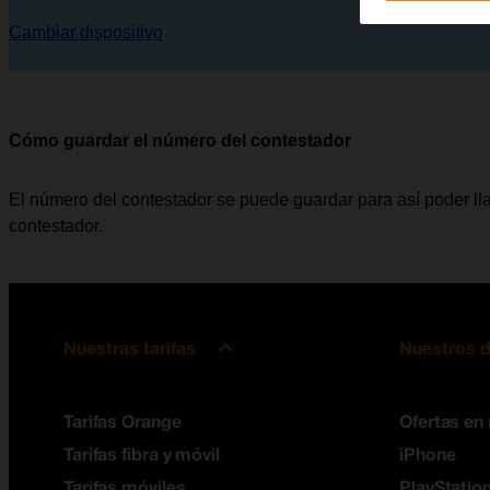
Cambiar dispositivo
Cómo guardar el número del contestador
El número del contestador se puede guardar para así poder l
contestador.
Nuestras tarifas
Nuestros d
Tarifas Orange
Ofertas en
Tarifas fibra y móvil
iPhone
Tarifas móviles
PlayStation