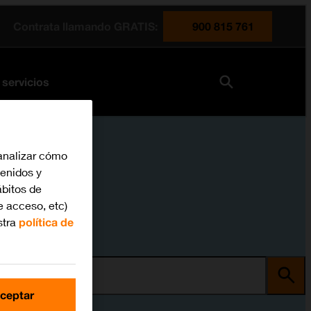
Contrata llamando GRATIS:
900 815 761
 servicios
analizar cómo
tenidos y
bitos de
e acceso, etc)
stra
política de
ma
ceptar