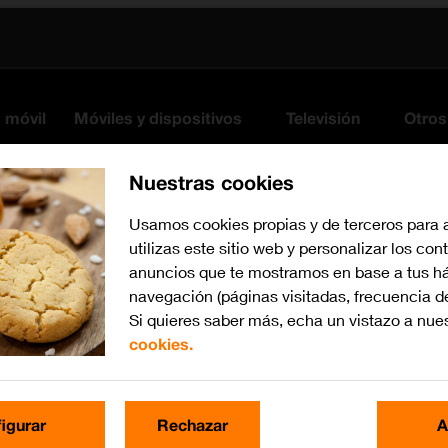
s móvil
Móviles y dispositivos
Televisión
Otros
Nuestras cookies
Usamos cookies propias y de terceros para 
utilizas este sitio web y personalizar los con
anuncios que te mostramos en base a tus há
navegación (páginas visitadas, frecuencia d
Si quieres saber más, echa un vistazo a nue
cookies.
Busca por problema o te
igurar
Rechazar
A