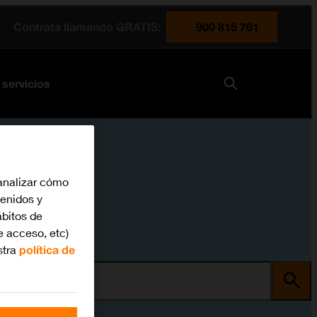
Contrata llamando GRATIS:
900 815 761
 servicios
analizar cómo
tenidos y
bitos de
e acceso, etc)
stra
política de
ma