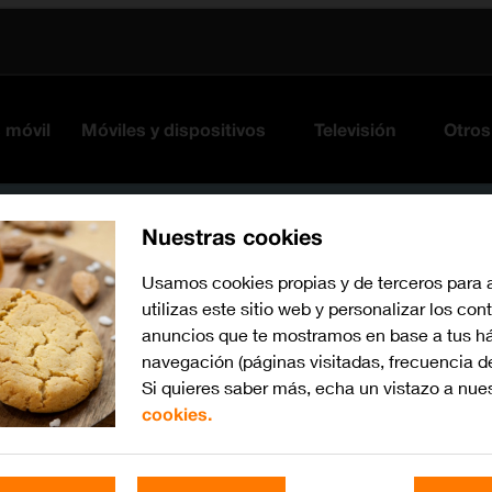
s móvil
Móviles y dispositivos
Televisión
Otros
Nuestras cookies
Usamos cookies propias y de terceros para 
utilizas este sitio web y personalizar los con
anuncios que te mostramos en base a tus há
navegación (páginas visitadas, frecuencia d
Si quieres saber más, echa un vistazo a nue
cookies.
Busca por problema o te