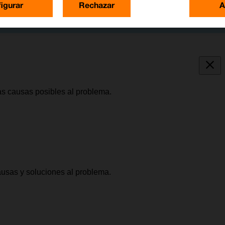
igurar
Rechazar
A
as causas posibles al problema.
causas y soluciones al problema.