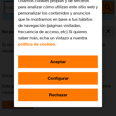
Usamos cookies propias y de terceros
para analizar cómo utilizas este sitio web y
Busca por problema o tema
personalizar los contenidos y anuncios
que te mostramos en base a tus hábitos
de navegación (páginas visitadas,
frecuencia de acceso, etc) Si quieres
No puedo enviar ni recibir iMessages
saber más, echa un vistazo a nuestra
política de cookies.
Si no se puede enviar ni recibir iMessages, puede haber
varias causas posibles al problema.
Aceptar
Iniciar la guía para solucionar tu problema
Configurar
Esta guía te va a conducir a través de una serie de posibles
causas y soluciones al problema.
Rechazar
Comenzar