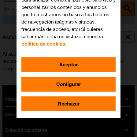
personalizar los contenidos y anuncios
Busca por problema o tema
que te mostramos en base a tus hábitos
de navegación (páginas visitadas,
frecuencia de acceso, etc) Si quieres
saber más, echa un vistazo a nuestra
Activar o desactivar la carga de batería optimizada
política de cookies.
Al activar la función de carga de batería optimizada se
reduce el tiempo en el que el móvil está completamente
Aceptar
cargado, lo cual alarga la vida útil de la batería.
Configurar
Nuestras tarifas
Rechazar
Nuestros dispositivos
Tarifas Orange
Tarifas fibra y móvil
Enlaces de interés
Ofertas en móviles
Tarifas móviles