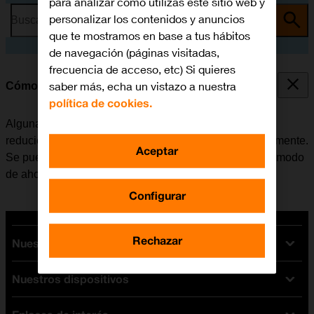
para analizar cómo utilizas este sitio web y
personalizar los contenidos y anuncios
Busca por problema o tema
que te mostramos en base a tus hábitos
de navegación (páginas visitadas,
frecuencia de acceso, etc) Si quieres
saber más, echa un vistazo a nuestra
Cómo ahorrar batería
política de cookies.
Algunas funciones del móvil consumen mucha batería,
reduciendo así la autonomía del teléfono considerablemente.
Aceptar
Se puede reducir el consumo de energía, activando el modo
de ahorro de batería.
Configurar
Rechazar
Nuestras tarifas
Nuestros dispositivos
Tarifas Orange
Tarifas fibra y móvil