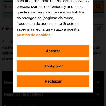
para analizar cómo utilizas este sitio web y
personalizar los contenidos y anuncios
Busca por problema o tema
que te mostramos en base a tus hábitos
de navegación (páginas visitadas,
frecuencia de acceso, etc) Si quieres
saber más, echa un vistazo a nuestra
Cómo cerrar las aplicaciones en segundo plano
política de cookies.
Algunas aplicaciones no se cierran del todo cuando se
vuelve a la pantalla de inicio. Si no se cierran de la lista de
Aceptar
aplicaciones activas, seguirán estando en segundo plano y
el móvil funcionará más lentamente.
Configurar
Rechazar
Nuestras tarifas
Nuestros dispositivos
Tarifas Orange
Tarifas fibra y móvil