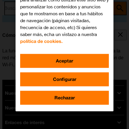
personalizar los contenidos y anuncios
Busca por problema o tema
que te mostramos en base a tus hábitos
de navegación (páginas visitadas,
frecuencia de acceso, etc) Si quieres
saber más, echa un vistazo a nuestra
Cómo conectarse a una red Wi-Fi
política de cookies.
La función de Wi-Fi se puede utilizar como alternativa a la
red móvil para conectarse a internet. Al activar la función de
Aceptar
Wi-Fi, el móvil no utiliza datos móviles.
Configurar
Nuestras tarifas
Rechazar
Nuestros dispositivos
Tarifas Orange
Tarifas fibra y móvil
Enlaces de interés
Ofertas en móviles
Tarifas móviles