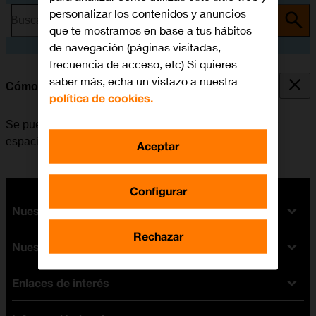
personalizar los contenidos y anuncios
Busca por problema o tema
que te mostramos en base a tus hábitos
de navegación (páginas visitadas,
frecuencia de acceso, etc) Si quieres
saber más, echa un vistazo a nuestra
Cómo desinstalar apps
política de cookies.
Se pueden desinstalar las apps instaladas para liberar
espacio en la memoria.
Aceptar
Configurar
Nuestras tarifas
Rechazar
Nuestros dispositivos
Tarifas Orange
Tarifas fibra y móvil
Enlaces de interés
Ofertas en móviles
Tarifas móviles
iPhone
Tarifas internet y fibra