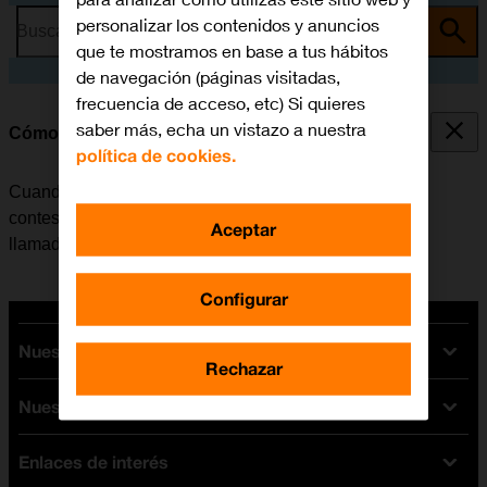
personalizar los contenidos y anuncios
Busca por problema o tema
que te mostramos en base a tus hábitos
de navegación (páginas visitadas,
frecuencia de acceso, etc) Si quieres
saber más, echa un vistazo a nuestra
Cómo desviar las llamadas al contestador
política de cookies.
Cuando no se contesta una llamada, esta se desvía al
contestador, donde se recogen los mensajes de las
Aceptar
llamadas.
Configurar
Nuestras tarifas
Rechazar
Nuestros dispositivos
Tarifas Orange
Tarifas fibra y móvil
Enlaces de interés
Ofertas en móviles
Tarifas móviles