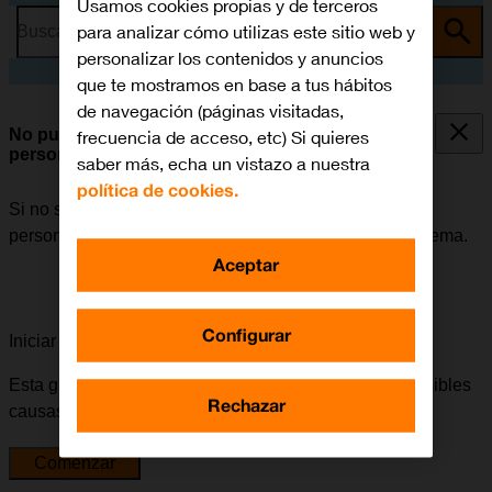
Usamos cookies propias y de terceros
para analizar cómo utilizas este sitio web y
Busca por problema o tema
personalizar los contenidos y anuncios
que te mostramos en base a tus hábitos
de navegación (páginas visitadas,
No puedo utilizar el móvil como punto de acceso
frecuencia de acceso, etc) Si quieres
personal
saber más, echa un vistazo a nuestra
política de cookies.
Si no se puede utilizar el móvil como punto de acceso
personal, puede haber varias causas posibles al problema.
Aceptar
Configurar
Iniciar la guía para solucionar tu problema
Esta guía te va a conducir a través de una serie de posibles
Rechazar
causas y soluciones al problema.
Comenzar