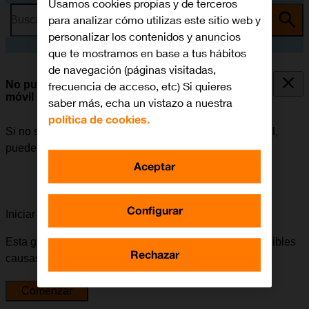
Usamos cookies propias y de terceros
para analizar cómo utilizas este sitio web y
Busca por problema o tema
personalizar los contenidos y anuncios
que te mostramos en base a tus hábitos
de navegación (páginas visitadas,
No puedo utilizar la conexión de internet de mi
frecuencia de acceso, etc) Si quieres
móvil
saber más, echa un vistazo a nuestra
política de cookies.
Si no se puede utilizar la conexión de internet del móvil,
puede haber varias causas posibles al problema.
Aceptar
Configurar
Iniciar la guía para solucionar tu problema
Esta guía te va a conducir a través de una serie de posibles
Rechazar
causas y soluciones al problema.
Comenzar