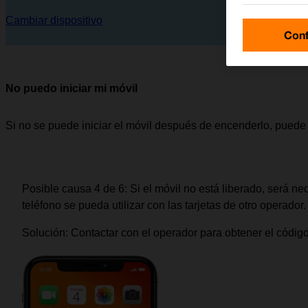
Cambiar dispositivo
Conf
No puedo iniciar mi móvil
Si no se puede iniciar el móvil después de encenderlo, puede
Posible causa 4 de 6:
Si el móvil no está liberado, será ne
teléfono se pueda utilizar con las tarjetas de otro operador.
Solución:
Contactar con el operador para obtener el códig