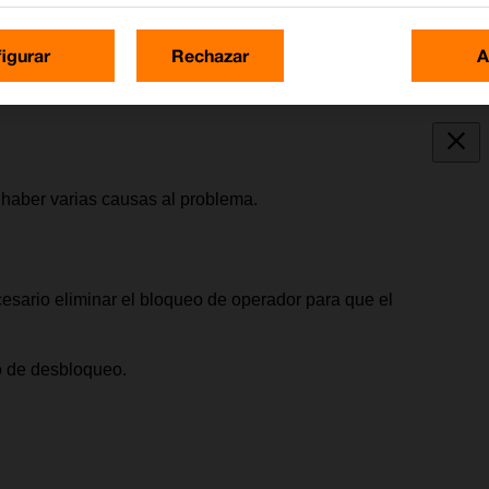
igurar
Rechazar
A
 haber varias causas al problema.
cesario eliminar el bloqueo de operador para que el
o de desbloqueo.