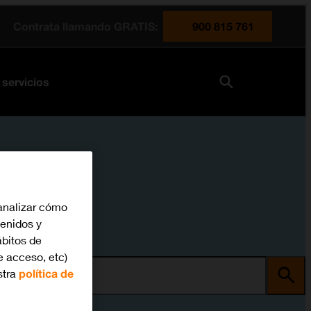
Contrata llamando GRATIS:
900 815 761
 servicios
analizar cómo
tenidos y
bitos de
e acceso, etc)
stra
política de
ma