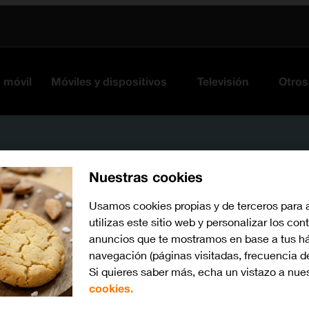
s móvil
Móviles y dispositivos
Televisión
Otros
Nuestras cookies
Usamos cookies propias y de terceros para 
utilizas este sitio web y personalizar los con
anuncios que te mostramos en base a tus há
navegación (páginas visitadas, frecuencia d
Si quieres saber más, echa un vistazo a nue
Busca por problema o te
cookies.