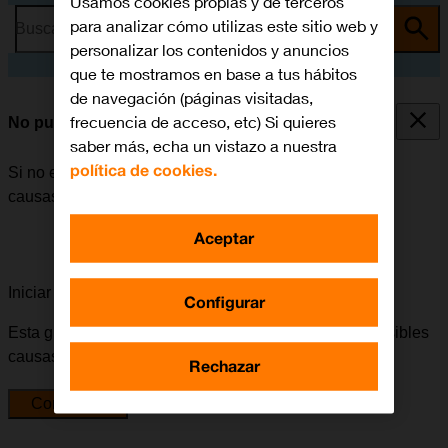
Usamos cookies propias y de terceros
para analizar cómo utilizas este sitio web y
Busca por problema o tema
personalizar los contenidos y anuncios
que te mostramos en base a tus hábitos
de navegación (páginas visitadas,
frecuencia de acceso, etc) Si quieres
No puedo realizar llamadas
saber más, echa un vistazo a nuestra
política de cookies.
Si no es posible realizar llamadas, puede haber varias
causas posibles al problema.
Aceptar
Iniciar la guía para solucionar tu problema
Configurar
Esta guía te va a conducir a través de una serie de posibles
causas y soluciones al problema.
Rechazar
Comenzar