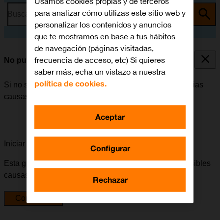
Usamos cookies propias y de terceros
para analizar cómo utilizas este sitio web y
Busca por problema o tema
personalizar los contenidos y anuncios
que te mostramos en base a tus hábitos
de navegación (páginas visitadas,
frecuencia de acceso, etc) Si quieres
No puedo enviar ni recibir MMS
saber más, echa un vistazo a nuestra
política de cookies.
Si no se puede enviar ni recibir MMS, puede haber varias
causas posibles al problema.
Aceptar
Iniciar la guía para solucionar tu problema
Configurar
Esta guía te va a conducir a través de una serie de posibles
causas y soluciones al problema.
Rechazar
Comenzar