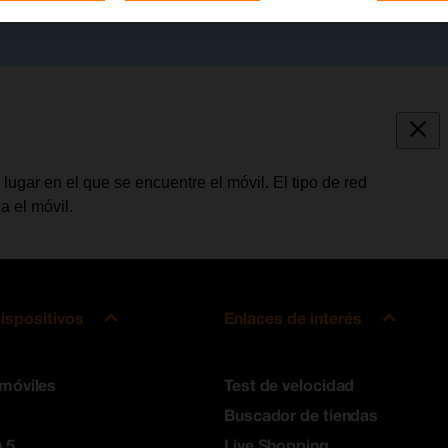
ugar en el que se encuentre el móvil. El tipo de red
a el móvil.
ispositivos
Enlaces de interés
 móviles
Test de velocidad
Buscador de tiendas
 5
Live Shopping