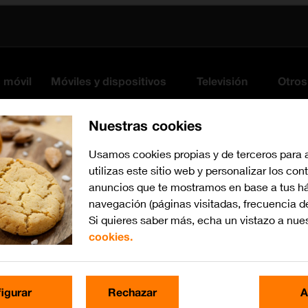
s móvil
Móviles y dispositivos
Televisión
Otros
Nuestras cookies
Usamos cookies propias y de terceros para 
utilizas este sitio web y personalizar los con
anuncios que te mostramos en base a tus há
navegación (páginas visitadas, frecuencia d
Si quieres saber más, echa un vistazo a nue
cookies.
iOS 12.0
Busca por problema o te
igurar
Rechazar
A