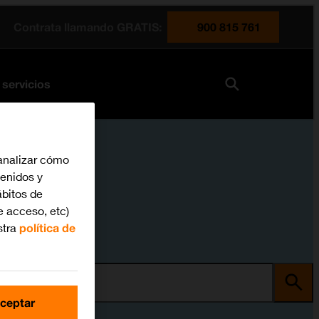
Contrata llamando GRATIS:
900 815 761
 servicios
analizar cómo
tenidos y
bitos de
e acceso, etc)
stra
política de
ma
ceptar