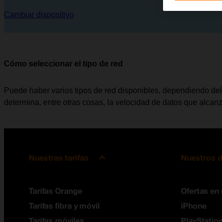
Cambiar dispositivo
Cómo seleccionar el tipo de red
Puede haber varios tipos de red disponibles, dependiendo del l
determina, entre otras cosas, la velocidad de datos que alcanz
Nuestras tarifas
Nuestros d
Tarifas Orange
Ofertas en
Tarifas fibra y móvil
iPhone
Tarifas móviles
PlayStation