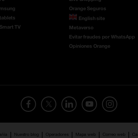
amsung
Orange Seguros
tablets
English site
 Smart TV
Metaverso
Evitar fraudes por WhatsApp
Opiniones Orange
añía
Nuestro blog
Operadores
Mapa web
Correo web
Ca