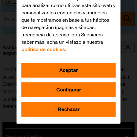
iOS 12.0
para analizar cómo utilizas este sitio web y
personalizar los contenidos y anuncios
Busca por problema o tema
que te mostramos en base a tus hábitos
de navegación (páginas visitadas,
frecuencia de acceso, etc) Si quieres
saber más, echa un vistazo a nuestra
Activar o desactivar el uso del código de
política de cookies.
seguridad
Aceptar
El código de seguridad evita que otras personas puedan
acceder al contenido del móvil (fotografías, mensajes, etc.).
Cuando el uso del código de seguridad está activado, se
Configurar
tiene que introducir cada vez que se enciende el móvil y
cuando no ha sido utilizado durante un período de tiempo
determinado.
Rechazar
Nuestras tarifas