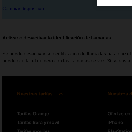
Cambiar dispositivo
Activar o desactivar la identificación de llamadas
Se puede desactivar la identificación de llamadas para que el 
puede ocultar el número con las llamadas de voz. Si se envían
Nuestras tarifas
Nuestros d
Tarifas Orange
Ofertas en
Tarifas fibra y móvil
iPhone
Tarifas móviles
PlayStation