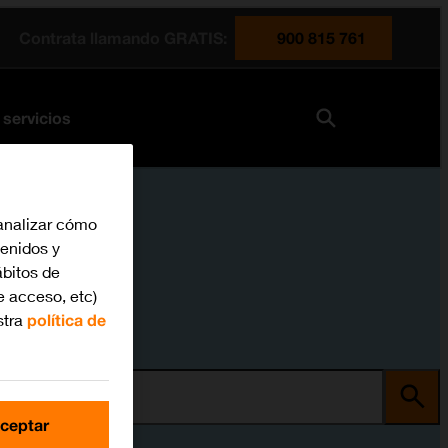
Contrata llamando GRATIS:
900 815 761
 servicios
analizar cómo
tenidos y
bitos de
e acceso, etc)
stra
política de
ma
ceptar