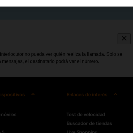
interlocutor no pueda ver quién realiza la llamada. Solo se
 mensajes, el destinatario podrá ver el número.
ispositivos
Enlaces de interés
 móviles
Test de velocidad
Buscador de tiendas
 5
Live Shopping