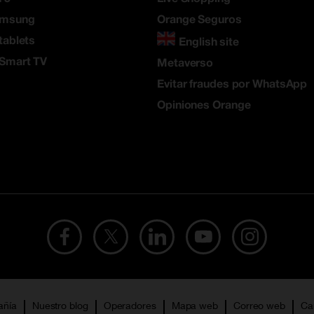
amsung
Orange Seguros
tablets
English site
 Smart TV
Metaverso
Evitar fraudes por WhatsApp
Opiniones Orange
añía
Nuestro blog
Operadores
Mapa web
Correo web
Ca