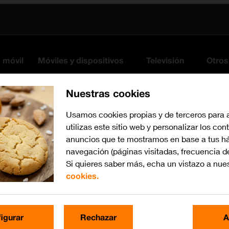
s móvil
Móviles y dispositivos
Televisión
Otros
Nuestras cookies
Usamos cookies propias y de terceros para 
utilizas este sitio web y personalizar los con
anuncios que te mostramos en base a tus há
navegación (páginas visitadas, frecuencia d
Si quieres saber más, echa un vistazo a nue
cookies.
iOS 12.0
Busca por problema o te
igurar
Rechazar
A