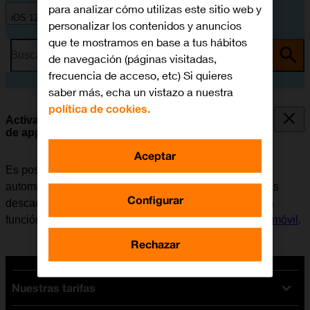
para analizar cómo utilizas este sitio web y
iOS 12.0
personalizar los contenidos y anuncios
que te mostramos en base a tus hábitos
Busca por problema o tema
de navegación (páginas visitadas,
frecuencia de acceso, etc) Si quieres
saber más, echa un vistazo a nuestra
política de cookies.
Activar o desactivar la sincronización automática
de apps y del contenido de las apps
Aceptar
Es posible configurar el móvil para que descargue
automáticamente apps y contendido de apps que hayas
Configurar
descargado en otros dispositivos. Para poder utilizar la
función, es necesario
activar la Cuenta de Apple en el móvil
.
Rechazar
Nuestras tarifas