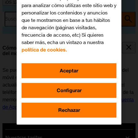
iOS 12.0
para analizar cómo utilizas este sitio web y
personalizar los contenidos y anuncios
Busca por problema o tema
que te mostramos en base a tus hábitos
de navegación (páginas visitadas,
frecuencia de acceso, etc) Si quieres
saber más, echa un vistazo a nuestra
Cómo hacer una copia de seguridad de la memoria
política de cookies.
del móvil en iCloud
Aceptar
Se puede hacer una copia de seguridad del contenido del
móvil en iCloud para que no se pierda, por ejemplo, al
actualizar el software del móvil o en caso de pérdida del
Configurar
teléfono. Antes de poder hacer una copia de seguridad de la
memoria del móvil en iCloud, es necesario
activar la Cuenta
de Apple en el móvil
y
conectarse a una red Wi-Fi
.
Rechazar
Nuestras tarifas