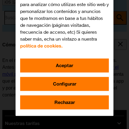
iOS 12.0
para analizar cómo utilizas este sitio web y
personalizar los contenidos y anuncios
que te mostramos en base a tus hábitos
Busca por problema o tema
de navegación (páginas visitadas,
frecuencia de acceso, etc) Si quieres
saber más, echa un vistazo a nuestra
Cómo utilizar Google Maps
política de cookies.
En el móvil se puede utilizar la aplicación Google Maps.
Aceptar
Antes de utilizar Google Maps, es necesario
configurar el
móvil para internet
e
instalar Google Maps
. Tener en cuenta
que el desarrollador de aplicaciones va actualizando la app
Configurar
y por eso puede ser que no coincida exactamente con el
contenido de esta instrucción.
Rechazar
Nuestras tarifas